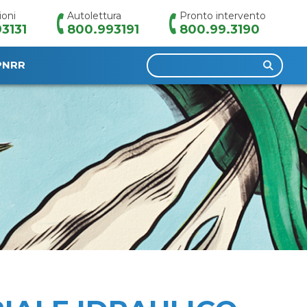
ioni
Autolettura
Pronto intervento
3131
800.993191
800.99.3190
Ricerca
PNRR
per: