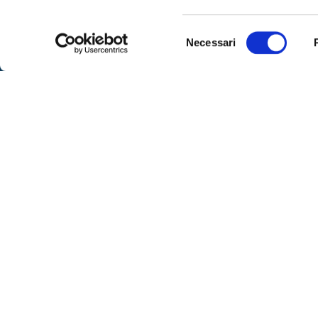
SPOR
Selezione
Necessari
Sportell
del
consenso
– lunedì
Via IX Agosto 15 – 34170 Gorizia
alle 16
Telefono
0481-593111
– venerd
Fax:
0481-593410
su app
Contattaci
– marted
libero
SEGUICI
Per ric
al nume
telefoni
dalle or
ore 8:00