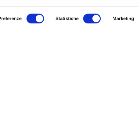
TELLI
IRISACQUA
o di Gorizia, via IX Agosto, 15:
Preferenze
Statistiche
Marketing
Archivio
Modulistica
, mercoledì, giovedì dalle ore 8.30
URP
.30 su appuntamento
Link utili
ì e sabato dalle ore 8.30 alle 12.30
untamento
Sitemap
ì dalle ore 8.30 alle 16.30 accesso
hiedere l’appuntamento telefonare
ro verde 800 99 31 31 (contatto
co disponibile da lunedì a venerdì
e 8:00 alle 20:00 – il sabato dalle
 alle 13:00).
Informativa privacy
|
Cookie policy
|
Dichiarazione di accessibilità
Note legali
|
Sitemap
|
Digital agency:
Alea.pro