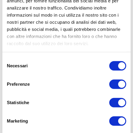
annunci, per fornire funzionalità dei social media e per
FORNITURA E POSA DI 4 ELETTROPOMPE
analizzare il nostro traffico. Condividiamo inoltre
SOMMERSE, TUBAZIONI E COLLEGAMENTI
informazioni sul modo in cui utilizza il nostro sito con i
IDRAULICI ED ELETTRICI PER ACQ.MOCHETTA-
nostri partner che si occupano di analisi dei dati web,
GORIZIA
pubblicità e social media, i quali potrebbero combinarle
Elenco operatori invitati:
con altre informazioni che ha fornito loro o che hanno
raccolto dal suo utilizzo dei loro servizi.
Codice Fiscale:
Procedura di scelta:
Selezione
Affidamento ai sensi del Regolamento Generale
Necessari
del
Aziendale per Lavori Servizi e Forniture (art.238,
consenso
comma 7 d.lgs. 163/2006)
Preferenze
Aggiudicatario Nome:
TURELLO ELETTROMECCANICHE S.N.C. - cod.
fisc. 01936270303
Statistiche
Importo Aggiudicazione:
41000,0000
Marketing
Tempi di completamento: