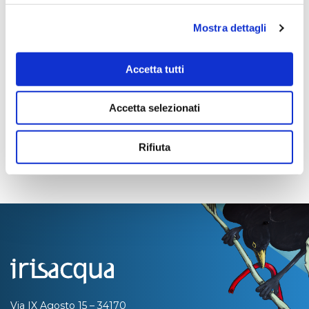
pronta
Mostra dettagli
Importo Liquidato:
0
Accetta tutti
Pagina aggiornata il 04/08/2020
Accetta selezionati
Rifiuta
Via IX Agosto 15 – 34170