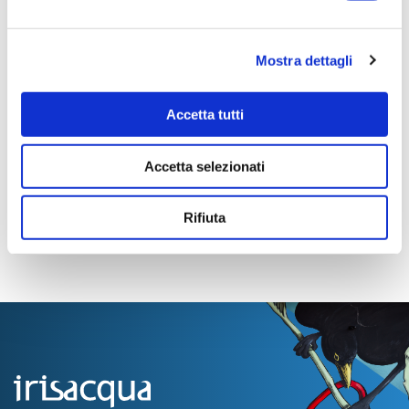
120790,0000
Tempi di completamento:
365 giorni
Mostra dettagli
Importo Liquidato:
0
Accetta tutti
Pagina aggiornata il 04/08/2020
Accetta selezionati
Rifiuta