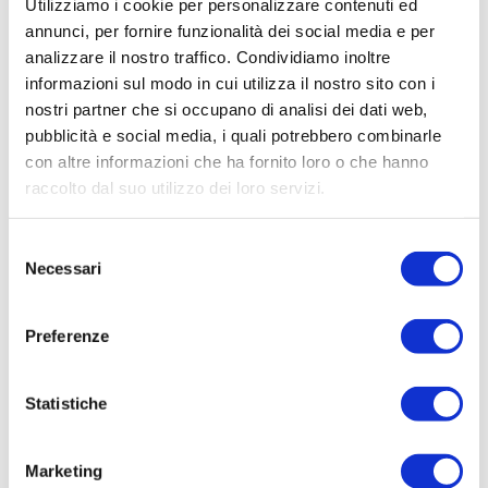
Utilizziamo i cookie per personalizzare contenuti ed
AREA PREVALENTE DESTRA ISONZO,
annunci, per fornire funzionalità dei social media e per
Elenco operatori invitati:
analizzare il nostro traffico. Condividiamo inoltre
F.LLI DEMO COSTRUZIONI (00747200277),
informazioni sul modo in cui utilizza il nostro sito con i
MALIC MARINO SCAVI (MLCMRN67M07E098B),
nostri partner che si occupano di analisi dei dati web,
MARI E MAZZAROLI (00516910320), G E S
pubblicità e social media, i quali potrebbero combinarle
COSTRUZIONI (01835030303), HYDRA TECH
con altre informazioni che ha fornito loro o che hanno
SNC (01046920318), C.E.V. (01571070273),
raccolto dal suo utilizzo dei loro servizi.
MOVITUB SAS (00461950313)
Selezione
Codice Fiscale:
Necessari
del
Procedura di scelta:
consenso
art.1.1 lett.b) Titolo I Parte Speciale Regolamento
Preferenze
Generale Aziendale (art.238 comma 7 D.Lgs.
163/2006)
Aggiudicatario Nome:
Statistiche
HYDRA TECH SNC - cod. fisc. 01046920318
Importo Aggiudicazione:
Marketing