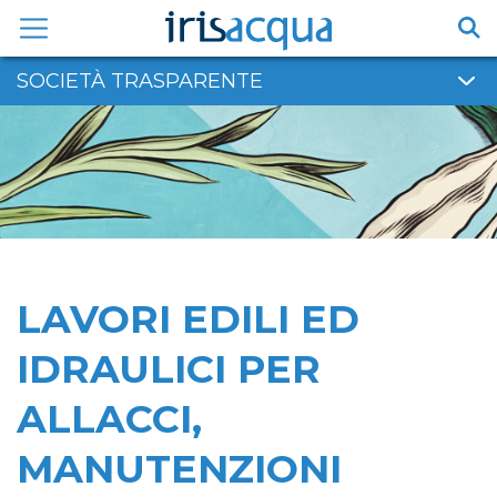
Vai
al
contenuto
SOCIETÀ TRASPARENTE
LAVORI EDILI ED
IDRAULICI PER
ALLACCI,
MANUTENZIONI