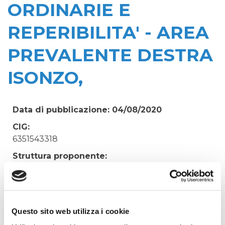
ORDINARIE E
REPERIBILITA' - AREA
PREVALENTE DESTRA
ISONZO,
Data di pubblicazione: 04/08/2020
CIG:
6351543318
Struttura proponente:
Irisacqua srl P.I./C.F. 01070220312. - Ufficio
Tecnico
Oggetto:
LAVORI EDILI ED IDRAULICI PER ALLACCI,
Questo sito web utilizza i cookie
MANUTENZIONI ORDINARIE E REPERIBILITA' -