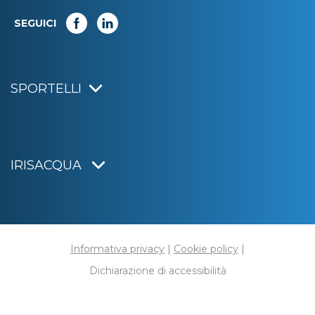
SEGUICI
SPORTELLI
IRISACQUA
Informativa privacy
|
Cookie policy
|
Dichiarazione di accessibilità
Note legali
|
Sitemap
|
Digital agency:
Alea.pro
C.F. e P.IVA 01070220312