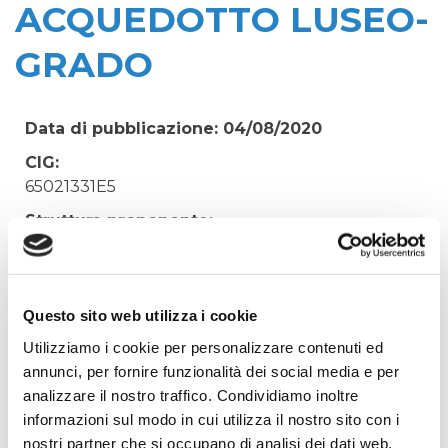
ACQUEDOTTO LUSEO-
GRADO
Data di pubblicazione: 04/08/2020
CIG:
65021331E5
Struttura proponente:
'Irisacqua srl P.I./C.F. 01070220312. - Ufficio
Tecnico
Oggetto:
Questo sito web utilizza i cookie
INTERVENTO DI DOPPIA OTTURAZIONE SU
Utilizziamo i cookie per personalizzare contenuti ed
TUBAZIONE DN550 ACQUEDOTTO LUSEO-
annunci, per fornire funzionalità dei social media e per
GRADO
analizzare il nostro traffico. Condividiamo inoltre
Elenco operatori invitati:
informazioni sul modo in cui utilizza il nostro sito con i
Codice Fiscale:
nostri partner che si occupano di analisi dei dati web,