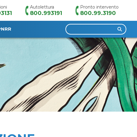
ioni
Autolettura
Pronto intervento
3131
800.993191
800.99.3190
Ricerca
PNRR
per: