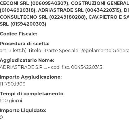
CECONI SRL (00609540307), COSTRUZIONI GENERALI
(01046920318), ADRIASTRADE SRL (00434220315), D
CONSULTECNO SRL (02249180288), CAV.PIETRO E SA
SRL (01594200303)
Codice Fiscale:
Procedura di scelta:
art.1.1 lett.b) Titolo I Parte Speciale Regolamento Gene
Aggiudicatario Nome:
ADRIASTRADE S.R.L. - cod. fisc. 00434220315
Importo Aggiudicazione:
111790,1900
Tempi di completamento:
100 giorni
Importo Liquidato:
0