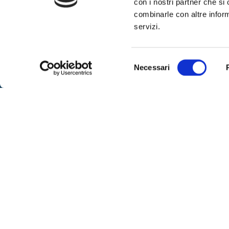
con i nostri partner che si
combinarle con altre inform
SPOR
servizi.
Sportell
– lunedì
Via IX Agosto 15 – 34170 Gorizia
Selezione
alle 16
Necessari
Telefono
0481-593111
del
– venerd
Fax:
0481-593410
su app
consenso
Contattaci
– marted
libero
SEGUICI
Per ric
al nume
telefoni
dalle or
ore 8:00