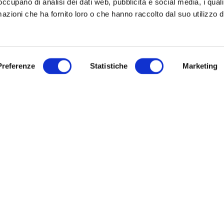
 occupano di analisi dei dati web, pubblicità e social media, i qual
azioni che ha fornito loro o che hanno raccolto dal suo utilizzo d
TELLI
IRISACQUA
o di Gorizia, via IX Agosto, 15:
Archivio
Modulistica
, mercoledì, giovedì dalle ore 8.30
URP
.30 su appuntamento
Preferenze
Statistiche
Marketing
Link utili
ì e sabato dalle ore 8.30 alle 12.30
untamento
Sitemap
ì dalle ore 8.30 alle 16.30 accesso
hiedere l’appuntamento telefonare
ro verde 800 99 31 31 (contatto
co disponibile da lunedì a venerdì
e 8:00 alle 20:00 – il sabato dalle
 alle 13:00).
Informativa privacy
|
Cookie policy
|
Dichiarazione di accessibilità
Note legali
|
Sitemap
|
Digital agency:
Alea.pro