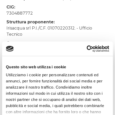
CIG:
7304887772
Struttura proponente:
Irisacqua srl P.I./C.F. 01070220312. - Ufficio
Tecnico
Oggetto:
FORNITURA CONTATORI ACQUA POTABILE
Elenco operatori invitati:
G2 MISURATORI SRL (01187310055), BMETERS
Questo sito web utilizza i cookie
SRL (01750340307), SENSUS ITALIA SRL
Utilizziamo i cookie per personalizzare contenuti ed
(04735970966), ITRON ITALIA SPA
annunci, per fornire funzionalità dei social media e per
(03230540969), GREINER SPA (00547620989),
analizzare il nostro traffico. Condividiamo inoltre
WATERTECH SPA (12635270155)
informazioni sul modo in cui utilizza il nostro sito con i
Codice Fiscale:
nostri partner che si occupano di analisi dei dati web,
pubblicità e social media, i quali potrebbero combinarle
Procedura di scelta:
con altre informazioni che ha fornito loro o che hanno
art.4 Parte Speciale Servizi e Forniture