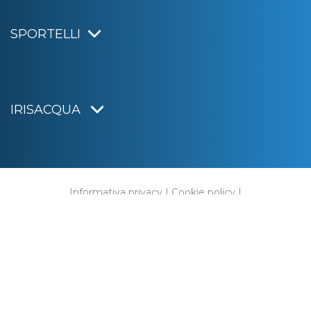
SPORTELLI
IRISACQUA
Informativa privacy
|
Cookie policy
|
Dichiarazione di accessibilità
Note legali
|
Sitemap
|
Digital agency:
Alea.pro
C.F. e P.IVA 01070220312
Capitale Sociale € 20.000.000,00 i.v.
Rag. Imprese di Gorizia n. 01070220312