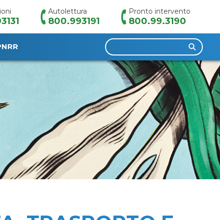
ioni
Autolettura
Pronto intervento
3131
800.993191
800.99.3190
Ricerca
PNRR
per: