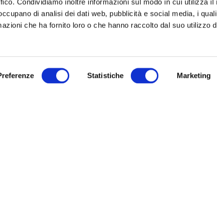
ffico. Condividiamo inoltre informazioni sul modo in cui utilizza il 
 occupano di analisi dei dati web, pubblicità e social media, i qual
TELLI
IRISACQUA
azioni che ha fornito loro o che hanno raccolto dal suo utilizzo d
o di Gorizia, via IX Agosto, 15:
Archivio
Modulistica
, mercoledì, giovedì dalle ore 8.30
URP
.30 su appuntamento
Link utili
ì e sabato dalle ore 8.30 alle 12.30
Preferenze
Statistiche
Marketing
untamento
Sitemap
ì dalle ore 8.30 alle 16.30 accesso
hiedere l’appuntamento telefonare
ro verde 800 99 31 31 (contatto
co disponibile da lunedì a venerdì
e 8:00 alle 20:00 – il sabato dalle
 alle 13:00).
Informativa privacy
|
Cookie policy
|
Dichiarazione di accessibilità
Note legali
|
Sitemap
|
Digital agency:
Alea.pro