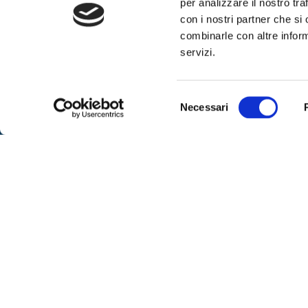
per analizzare il nostro tra
con i nostri partner che si
SPOR
combinarle con altre inform
Sportell
servizi.
– lunedì
Via IX Agosto 15 – 34170 Gorizia
alle 16
Telefono
0481-593111
Selezione
– venerd
Necessari
Fax:
0481-593410
su app
del
Contattaci
– marted
consenso
libero
SEGUICI
Per ric
al nume
telefoni
dalle or
ore 8:00