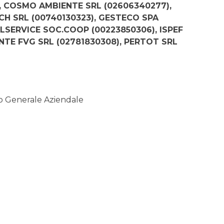
), COSMO AMBIENTE SRL (02606340277),
CH SRL (00740130323), GESTECO SPA
EALSERVICE SOC.COOP (00223850306), ISPEF
ENTE FVG SRL (02781830308), PERTOT SRL
to Generale Aziendale