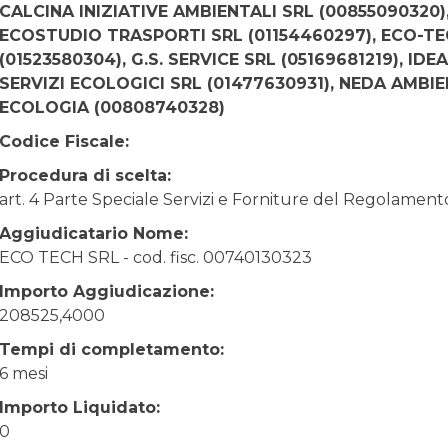
CALCINA INIZIATIVE AMBIENTALI SRL (00855090320
ECOSTUDIO TRASPORTI SRL (01154460297), ECO-TE
(01523580304), G.S. SERVICE SRL (05169681219), ID
SERVIZI ECOLOGICI SRL (01477630931), NEDA AMBI
ECOLOGIA (00808740328)
Codice Fiscale:
Procedura di scelta:
art. 4 Parte Speciale Servizi e Forniture del Regolamen
Aggiudicatario Nome:
ECO TECH SRL - cod. fisc. 00740130323
Importo Aggiudicazione:
208525,4000
Tempi di completamento:
6 mesi
Importo Liquidato:
0