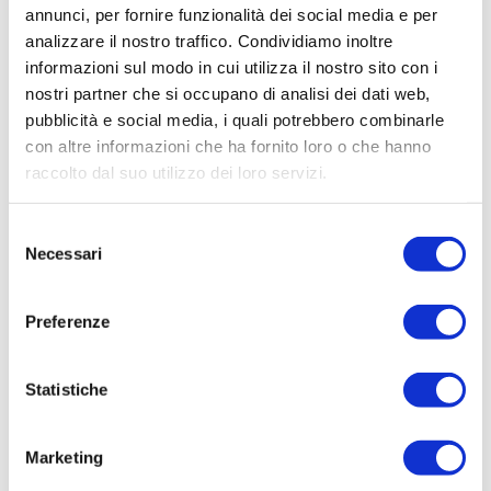
Tecnico
annunci, per fornire funzionalità dei social media e per
Oggetto:
analizzare il nostro traffico. Condividiamo inoltre
SERVIZIO DI SORVEGLIANZA ARCHEOLOGICA
informazioni sul modo in cui utilizza il nostro sito con i
PER INTERVENTI DI RIQUALIFICAZIONE DELLA
nostri partner che si occupano di analisi dei dati web,
RETE DI ACQUEDOTTO DELLA PROVINCIA DI
pubblicità e social media, i quali potrebbero combinarle
GORIZIA. VARI COMUNI
con altre informazioni che ha fornito loro o che hanno
raccolto dal suo utilizzo dei loro servizi.
Elenco operatori invitati:
Codice Fiscale:
Selezione
Necessari
Procedura di scelta:
del
Affidamento ai sensi del Regolamento Generale
consenso
Aziendale per Lavori Servizi e Forniture
Preferenze
Aggiudicatario Nome:
DARIO INNOCENTI - cod. fisc.
Statistiche
NNCDRA83T05F356A
Importo Aggiudicazione:
Marketing
20.000,00