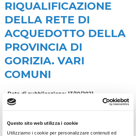
RIQUALIFICAZIONE
DELLA RETE DI
ACQUEDOTTO DELLA
PROVINCIA DI
GORIZIA. VARI
COMUNI
Data di pubblicazione: 13/10/2021
CIG:
89400044AF
Struttura proponente:
Questo sito web utilizza i cookie
'Irisacqua srl P.I./C.F. 01070220312. - Ufficio
Utilizziamo i cookie per personalizzare contenuti ed