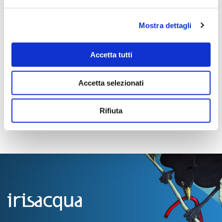
Tempi di completamento:
PRONTA
Mostra dettagli
Importo Liquidato:
0
Accetta tutti
Pagina aggiornata il 13/10/2021
Accetta selezionati
Rifiuta