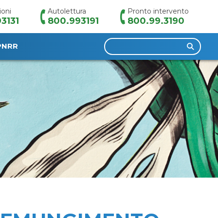
ioni
Autolettura
Pronto intervento
3131
800.993191
800.99.3190
Ricerca
PNRR
per: