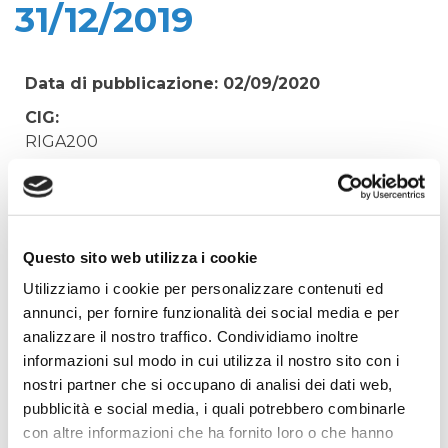
31/12/2019
Data di pubblicazione: 02/09/2020
CIG:
RIGA200
Struttura proponente:
'Irisacqua srl P.I./C.F. 01070220312. - Ufficio
Tecnico
Oggetto:
Questo sito web utilizza i cookie
CANONE DEMANIALE EMUNGIMENTO
Utilizziamo i cookie per personalizzare contenuti ed
GO/IPD/529/1 DAL 01/01/2019 AL 31/12/2019
annunci, per fornire funzionalità dei social media e per
analizzare il nostro traffico. Condividiamo inoltre
Elenco operatori invitati:
informazioni sul modo in cui utilizza il nostro sito con i
Codice Fiscale:
nostri partner che si occupano di analisi dei dati web,
Procedura di scelta:
pubblicità e social media, i quali potrebbero combinarle
Affidamento ai sensi del Regolamento Generale
con altre informazioni che ha fornito loro o che hanno