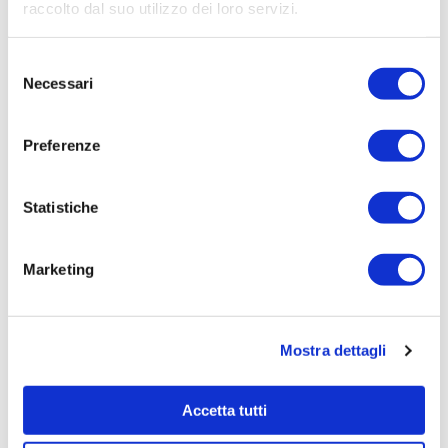
Aziendale per Lavori Servizi e Forniture
raccolto dal suo utilizzo dei loro servizi.
Aggiudicatario Nome:
Selezione
- cod. fisc.
Necessari
del
Importo Aggiudicazione:
consenso
1294,7800
Preferenze
Tempi di completamento:
pronta
Statistiche
Importo Liquidato:
0,0000
Marketing
Pagina aggiornata il 02/09/2020
Mostra dettagli
Accetta tutti