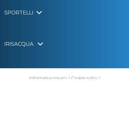
SPORTELLI
IRISACQUA
Informativa privacy
|
Cookie policy
|
Dichiarazione di accessibilità
Note legali
|
Sitemap
|
Digital agency:
Alea.pro
C.F. e P.IVA 01070220312
Capitale Sociale € 20.000.000,00 i.v.
Rag. Imprese di Gorizia n. 01070220312