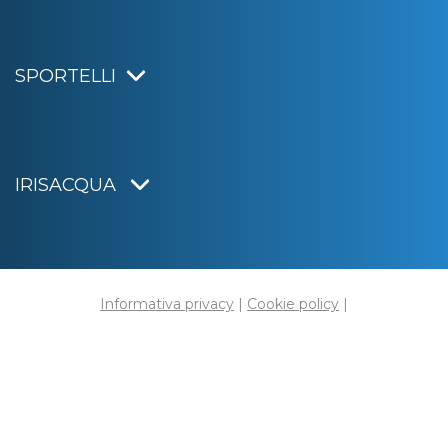
SPORTELLI
IRISACQUA
Informativa privacy
|
Cookie policy
|
Dichiarazione di accessibilità
Note legali
|
Sitemap
|
Digital agency:
Alea.pro
C.F. e P.IVA 01070220312
Capitale Sociale € 20.000.000,00 i.v.