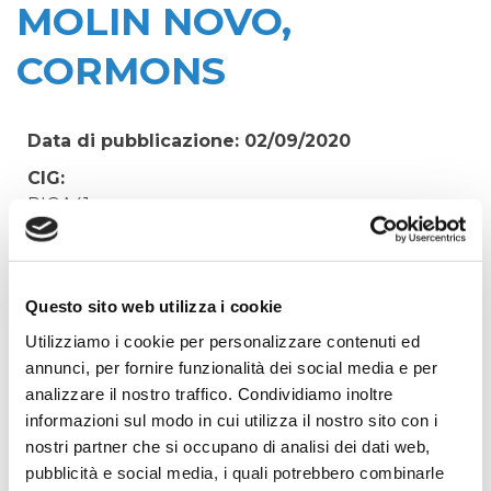
MOLIN NOVO,
CORMONS
Data di pubblicazione: 02/09/2020
CIG:
RIGA41
Struttura proponente:
'Irisacqua srl P.I./C.F. 01070220312. - Ufficio
Tecnico
Questo sito web utilizza i cookie
Oggetto:
Utilizziamo i cookie per personalizzare contenuti ed
RAVVEDIMENTO OPEROSO ACCISA GRUPPO
annunci, per fornire funzionalità dei social media e per
ELETTROGENO - ACQ MOLIN NOVO, CORMONS
analizzare il nostro traffico. Condividiamo inoltre
informazioni sul modo in cui utilizza il nostro sito con i
Elenco operatori invitati:
nostri partner che si occupano di analisi dei dati web,
Codice Fiscale:
pubblicità e social media, i quali potrebbero combinarle