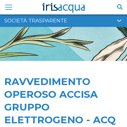
Vai
al
contenuto
SOCIETÀ TRASPARENTE
RAVVEDIMENTO
OPEROSO ACCISA
GRUPPO
ELETTROGENO - ACQ