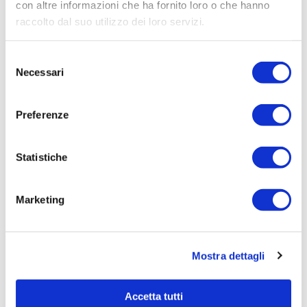
Procedura di scelta:
con altre informazioni che ha fornito loro o che hanno
Affidamento ai sensi del Regolamento Generale
raccolto dal suo utilizzo dei loro servizi.
Aziendale per Lavori Servizi e Forniture
Selezione
Aggiudicatario Nome:
Necessari
del
- cod. fisc.
consenso
Importo Aggiudicazione:
Preferenze
102,9600
Tempi di completamento:
pronta
Statistiche
Importo Liquidato:
0,0000
Marketing
Pagina aggiornata il 02/09/2020
Mostra dettagli
Accetta tutti