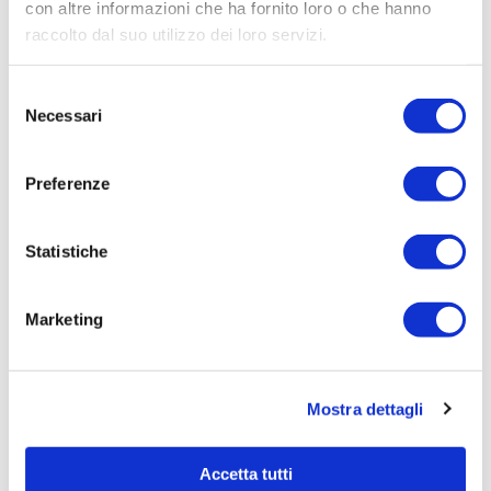
Procedura di scelta:
con altre informazioni che ha fornito loro o che hanno
Affidamento ai sensi del Regolamento Generale
raccolto dal suo utilizzo dei loro servizi.
Aziendale per Lavori Servizi e Forniture
Selezione
Aggiudicatario Nome:
Necessari
del
- cod. fisc.
consenso
Importo Aggiudicazione:
Preferenze
318,2000
Tempi di completamento:
pronta
Statistiche
Importo Liquidato:
0,0000
Marketing
Pagina aggiornata il 02/09/2020
Mostra dettagli
Accetta tutti