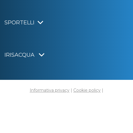
SPORTELLI
IRISACQUA
Informativa privacy
|
Cookie policy
|
Dichiarazione di accessibilità
Note legali
|
Sitemap
|
Digital agency:
Alea.pro
C.F. e P.IVA 01070220312
Capitale Sociale € 20.000.000,00 i.v.