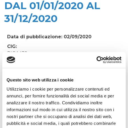
DAL 01/01/2020 AL
31/12/2020
Data di pubblicazione: 02/09/2020
CIG:
RIGA432
Struttura proponente:
'Irisacqua srl P.I./C.F. 01070220312. - Ufficio
Tecnico
Questo sito web utilizza i cookie
Oggetto:
Utilizziamo i cookie per personalizzare contenuti ed
CANONE CONCESSIONE DEMANIALE REGIONE
annunci, per fornire funzionalità dei social media e per
FVG N� 2.8.2.5452 DAL 01/01/2020 AL 31/12/2020
analizzare il nostro traffico. Condividiamo inoltre
informazioni sul modo in cui utilizza il nostro sito con i
Elenco operatori invitati:
nostri partner che si occupano di analisi dei dati web,
Codice Fiscale:
pubblicità e social media, i quali potrebbero combinarle