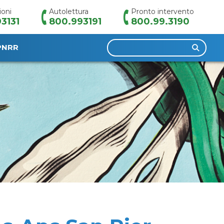
ioni
Autolettura
Pronto intervento
3131
800.993191
800.99.3190
Ricerca
PNRR
per: