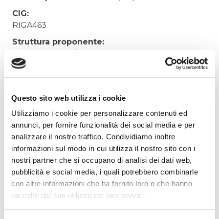
CIG:
RIGA463
Struttura proponente:
'Irisacqua srl P.I./C.F. 01070220312. - Ufficio
Tecnico
Oggetto:
Acquisto acqua Acegas-Aps San Pier d'Isonzo
Questo sito web utilizza i cookie
Elenco operatori invitati:
Utilizziamo i cookie per personalizzare contenuti ed
annunci, per fornire funzionalità dei social media e per
Codice Fiscale:
analizzare il nostro traffico. Condividiamo inoltre
Procedura di scelta:
informazioni sul modo in cui utilizza il nostro sito con i
Affidamento ai sensi del Regolamento Generale
nostri partner che si occupano di analisi dei dati web,
Aziendale per Lavori Servizi e Forniture
pubblicità e social media, i quali potrebbero combinarle
Aggiudicatario Nome:
con altre informazioni che ha fornito loro o che hanno
AcegasApsAmga Spa - cod. fisc. 00930530324
raccolto dal suo utilizzo dei loro servizi.
Importo Aggiudicazione: