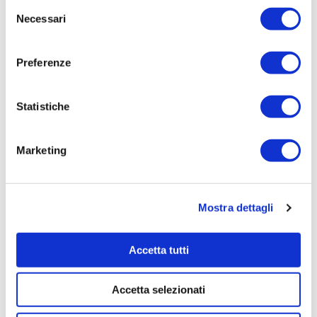
Selezione
20000,0000
Necessari
del
Tempi di completamento:
consenso
pronta
Preferenze
Importo Liquidato:
0,0000
Statistiche
Pagina aggiornata il 02/09/2020
Marketing
Mostra dettagli
Accetta tutti
Accetta selezionati