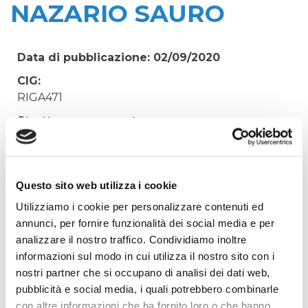
NAZARIO SAURO
Data di pubblicazione: 02/09/2020
CIG:
RIGA471
Struttura proponente:
'Irisacqua srl P.I./C.F. 01070220312. - Ufficio
Tecnico
Oggetto:
Questo sito web utilizza i cookie
DIRITTI SEGRETERIA PER SCIA COMUNE DI
Utilizziamo i cookie per personalizzare contenuti ed
MONFALCONE SFIORATORE P.LE NAZARIO
annunci, per fornire funzionalità dei social media e per
SAURO
analizzare il nostro traffico. Condividiamo inoltre
Elenco operatori invitati:
informazioni sul modo in cui utilizza il nostro sito con i
nostri partner che si occupano di analisi dei dati web,
Codice Fiscale:
pubblicità e social media, i quali potrebbero combinarle
Procedura di scelta:
con altre informazioni che ha fornito loro o che hanno