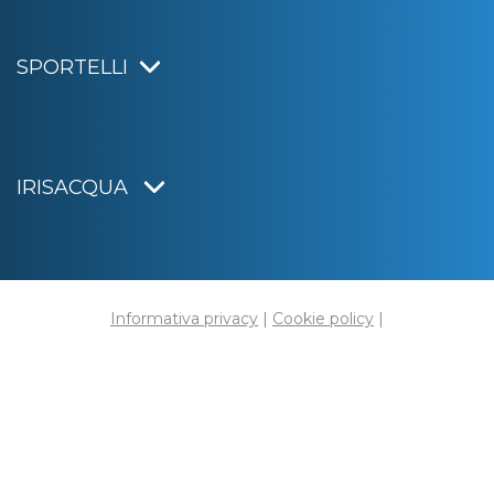
SPORTELLI
IRISACQUA
Informativa privacy
|
Cookie policy
|
Dichiarazione di accessibilità
Note legali
|
Sitemap
|
Digital agency:
Alea.pro
C.F. e P.IVA 01070220312
Capitale Sociale € 20.000.000,00 i.v.
Rag. Imprese di Gorizia n. 01070220312