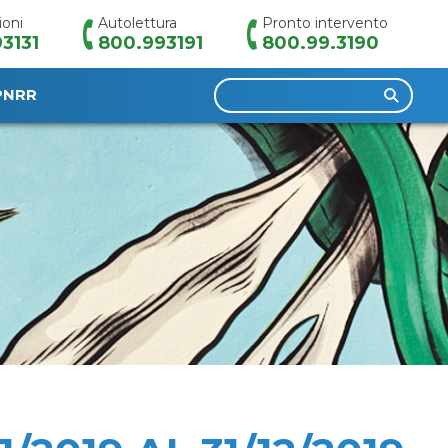
ioni
Autolettura
Pronto intervento
3131
800.993191
800.99.3190
Ricerca
PNRR
per: