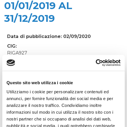
01/01/2019 AL
31/12/2019
Data di pubblicazione: 02/09/2020
CIG:
RIGA927
Struttura proponente:
'Irisacqua srl P.I./C.F. 01070220312. - Ufficio
Tecnico
Questo sito web utilizza i cookie
Oggetto:
Utilizziamo i cookie per personalizzare contenuti ed
CANONE DEMANIALE MARITTIMO COMUNE DI
annunci, per fornire funzionalità dei social media e per
MONFALCONE DMS-2/201 DAL 01/01/2019 AL
analizzare il nostro traffico. Condividiamo inoltre
31/12/2019
informazioni sul modo in cui utilizza il nostro sito con i
Elenco operatori invitati:
nostri partner che si occupano di analisi dei dati web,
Codice Fiscale:
pubblicità e social media, i quali potrebbero combinarle