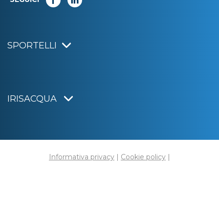
SPORTELLI
IRISACQUA
Informativa privacy
|
Cookie policy
|
Dichiarazione di accessibilità
Note legali
|
Sitemap
|
Digital agency:
Alea.pro
C.F. e P.IVA 01070220312
Capitale Sociale € 20.000.000,00 i.v.