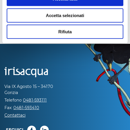
Accetta selezionati
Rifiuta
Via IX Agosto 15 – 34170
Gorizia
Telefono
0481-593111
Fax:
0481-593410
Contattaci
SEGUICI