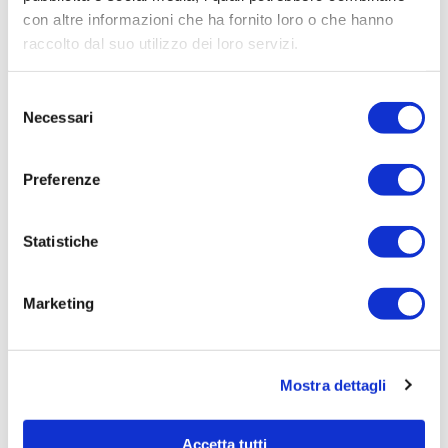
con altre informazioni che ha fornito loro o che hanno
Procedura di scelta:
raccolto dal suo utilizzo dei loro servizi.
Affidamento ai sensi del Regolamento Generale
Aziendale per Lavori Servizi e Forniture
Selezione
Aggiudicatario Nome:
Necessari
del
- cod. fisc.
consenso
Importo Aggiudicazione:
Preferenze
364,6300
Tempi di completamento:
Statistiche
pronta
Importo Liquidato:
Marketing
0,0000
Pagina aggiornata il 02/09/2020
Mostra dettagli
Accetta tutti