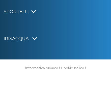
SPORTELLI
IRISACQUA
Informativa privacy
|
Cookie policy
|
Dichiarazione di accessibilità
Note legali
|
Sitemap
|
Digital agency:
Alea.pro
C.F. e P.IVA 01070220312
Capitale Sociale € 20.000.000,00 i.v.
Rag. Imprese di Gorizia n. 01070220312