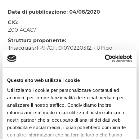
Data di pubblicazione: 04/08/2020
CIG:
Z0014CAC7F
Struttura proponente:
'Irisacqua srl P.I./C.F. 01070220312. - Ufficio
Tecnico
Oggetto:
LAVORI DI POSA NUOVA LINEA ACQUEDOTTO
Questo sito web utilizza i cookie
CAPRIVA VIA NUOVA
Utilizziamo i cookie per personalizzare contenuti ed
Elenco operatori invitati:
annunci, per fornire funzionalità dei social media e per
Codice Fiscale:
analizzare il nostro traffico. Condividiamo inoltre
Procedura di scelta:
informazioni sul modo in cui utilizza il nostro sito con i
Affidamento ai sensi del Regolamento Generale
nostri partner che si occupano di analisi dei dati web,
Aziendale per Lavori Servizi e Forniture (art.238,
pubblicità e social media, i quali potrebbero combinarle
comma 7 d.lgs. 163/2006)
con altre informazioni che ha fornito loro o che hanno