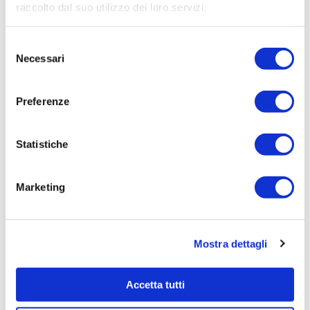
raccolto dal suo utilizzo dei loro servizi.
Aggiudicatario Nome:
C.E.V. CONSORZIO EDILI VENETI SOC.COOP -
Selezione
cod. fisc. 01571070273
Necessari
del
Importo Aggiudicazione:
consenso
10313,2300
Preferenze
Tempi di completamento:
pronta
Statistiche
Importo Liquidato:
0
Marketing
Pagina aggiornata il 04/08/2020
Mostra dettagli
Accetta tutti