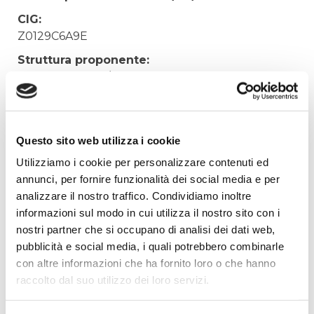
CIG:
Z0129C6A9E
Struttura proponente:
'Irisacqua srl P.I./C.F. 01070220312. - Ufficio
Tecnico
Oggetto:
FORNITURA SEGNALETICA STRADALE
Questo sito web utilizza i cookie
Elenco operatori invitati:
Utilizziamo i cookie per personalizzare contenuti ed
annunci, per fornire funzionalità dei social media e per
Codice Fiscale:
analizzare il nostro traffico. Condividiamo inoltre
Procedura di scelta:
informazioni sul modo in cui utilizza il nostro sito con i
Affidamento ai sensi del Regolamento Generale
nostri partner che si occupano di analisi dei dati web,
Aziendale per Lavori Servizi e Forniture
pubblicità e social media, i quali potrebbero combinarle
Aggiudicatario Nome:
con altre informazioni che ha fornito loro o che hanno
SSG SRL - cod. fisc. 02834150308
raccolto dal suo utilizzo dei loro servizi.
Importo Aggiudicazione: