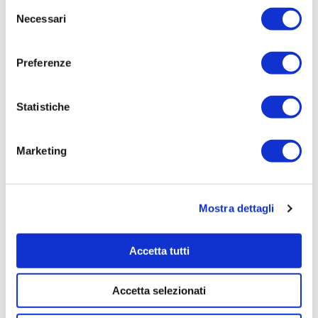
Selezione
1567,8800
Necessari
del
Tempi di completamento:
consenso
pronta
Preferenze
Importo Liquidato:
0
Statistiche
Pagina aggiornata il 04/08/2020
Marketing
Mostra dettagli
Accetta tutti
Accetta selezionati