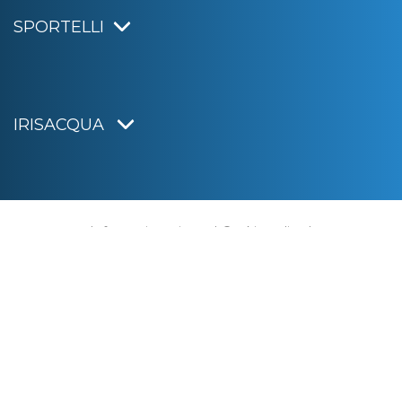
SPORTELLI
IRISACQUA
Informativa privacy
|
Cookie policy
|
Dichiarazione di accessibilità
Note legali
|
Sitemap
|
Digital agency:
Alea.pro
C.F. e P.IVA 01070220312
Capitale Sociale € 20.000.000,00 i.v.
Rag. Imprese di Gorizia n. 01070220312