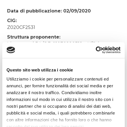
Data di pubblicazione: 02/09/2020
CIG:
Z020CF2531
Struttura proponente:
Irisacqua srl P.I./C.F. 01070220312. - Ufficio
Tecnico
Oggetto:
FORNITURA MATERIALE DI CANCELLERIA
Questo sito web utilizza i cookie
CONTR. 34/14
Utilizziamo i cookie per personalizzare contenuti ed
Elenco operatori invitati:
annunci, per fornire funzionalità dei social media e per
analizzare il nostro traffico. Condividiamo inoltre
Codice Fiscale:
informazioni sul modo in cui utilizza il nostro sito con i
Procedura di scelta:
nostri partner che si occupano di analisi dei dati web,
Affidamento ai sensi del Regolamento Generale
pubblicità e social media, i quali potrebbero combinarle
Aziendale per Lavori Servizi e Forniture (art.238,
con altre informazioni che ha fornito loro o che hanno
comma 7 d.lgs. 163/2006)
raccolto dal suo utilizzo dei loro servizi.