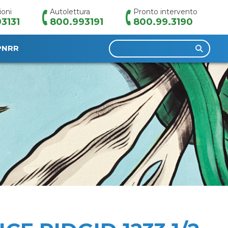
ioni
Autolettura
Pronto intervento
3131
800.993191
800.99.3190
Ricerca
PNRR
per: