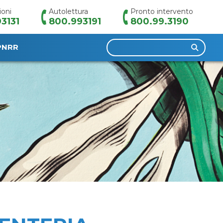
ioni
Autolettura
Pronto intervento
3131
800.993191
800.99.3190
Ricerca
PNRR
per: