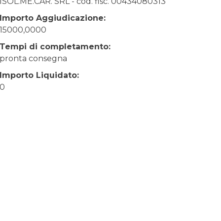
ISOL.ME.CAR. SRL - cod. fisc. 00434080313
Importo Aggiudicazione:
15000,0000
Tempi di completamento:
pronta consegna
Importo Liquidato:
0