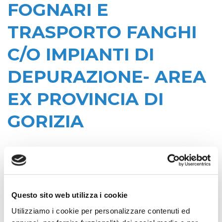
FOGNARI E
TRASPORTO FANGHI
C/O IMPIANTI DI
DEPURAZIONE- AREA
EX PROVINCIA DI
GORIZIA
Data di pubblicazione: 31/12/2021
CIG:
Z0A34B36B2
Questo sito web utilizza i cookie
Struttura proponente:
'Irisacqua srl P.I./C.F. 01070220312. - Ufficio
Utilizziamo i cookie per personalizzare contenuti ed