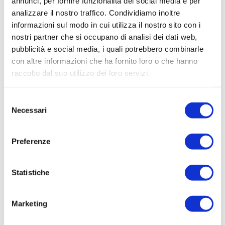
Tecnico
annunci, per fornire funzionalità dei social media e per
analizzare il nostro traffico. Condividiamo inoltre
Oggetto:
informazioni sul modo in cui utilizza il nostro sito con i
ATTIVITA' NECESSARIE ED URGENTI DI PULIZIA
nostri partner che si occupano di analisi dei dati web,
SOLLEVAMENTI FOGNARI E TRASPORTO
pubblicità e social media, i quali potrebbero combinarle
FANGHI C/O IMPIANTI DI DEPURAZIONE- AREA
con altre informazioni che ha fornito loro o che hanno
EX PROVINCIA DI GORIZIA
raccolto dal suo utilizzo dei loro servizi.
Elenco operatori invitati:
Codice Fiscale:
Selezione
Necessari
del
Procedura di scelta:
consenso
Affidamento ai sensi del Regolamento Generale
Aziendale per Lavori Servizi e Forniture
Preferenze
Aggiudicatario Nome:
COSPER SNC - cod. fisc. 00171390313
Statistiche
Importo Aggiudicazione:
12.653,70
Marketing
Tempi di completamento: