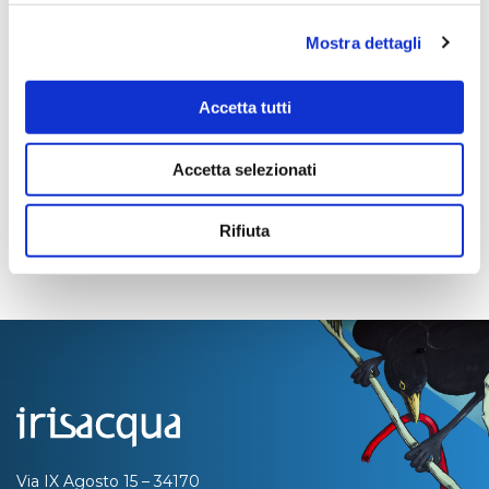
PRONTA
Mostra dettagli
Importo Liquidato:
0
Accetta tutti
Pagina aggiornata il 31/12/2021
Accetta selezionati
Rifiuta
Via IX Agosto 15 – 34170