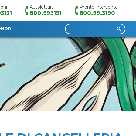
ioni
Autolettura
Pronto intervento
3131
800.993191
800.99.3190
Ricerca
PNRR
per: