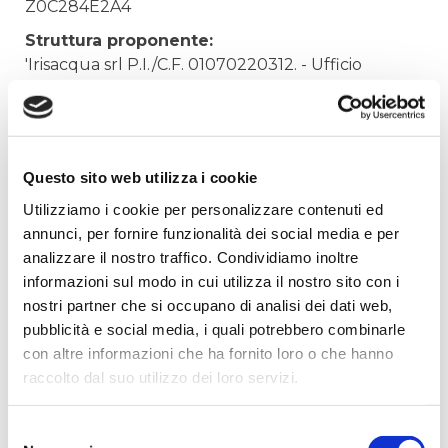
Z0C284E2A4
Struttura proponente:
'Irisacqua srl P.I./C.F. 01070220312. - Ufficio
Tecnico
Oggetto:
FORNITURA MATERIALE IN PVC
Questo sito web utilizza i cookie
Elenco operatori invitati:
Utilizziamo i cookie per personalizzare contenuti ed
Codice Fiscale:
annunci, per fornire funzionalità dei social media e per
Procedura di scelta:
analizzare il nostro traffico. Condividiamo inoltre
Affidamento ai sensi del Regolamento Generale
informazioni sul modo in cui utilizza il nostro sito con i
Aziendale per Lavori Servizi e Forniture
nostri partner che si occupano di analisi dei dati web,
pubblicità e social media, i quali potrebbero combinarle
Aggiudicatario Nome:
con altre informazioni che ha fornito loro o che hanno
GEATTI ARNALDO SRL - cod. fisc. 01384420301
raccolto dal suo utilizzo dei loro servizi.
Importo Aggiudicazione:
533,3900
Selezione
Tempi di completamento: