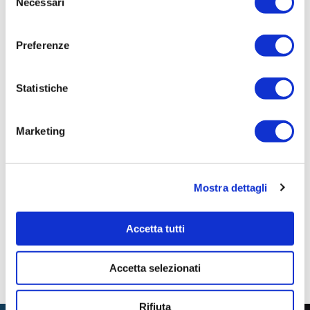
Necessari
del
pronta
consenso
Importo Liquidato:
Preferenze
0
Statistiche
Pagina aggiornata il 04/08/2020
Marketing
Mostra dettagli
Accetta tutti
Accetta selezionati
Rifiuta