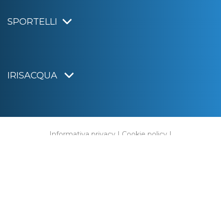
SPORTELLI
IRISACQUA
Informativa privacy
|
Cookie policy
|
Dichiarazione di accessibilità
Note legali
|
Sitemap
|
Digital agency:
Alea.pro
C.F. e P.IVA 01070220312
Capitale Sociale € 20.000.000,00 i.v.
Rag. Imprese di Gorizia n. 01070220312