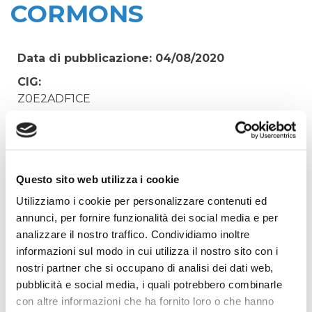
CORMONS
Data di pubblicazione: 04/08/2020
CIG:
Z0E2ADF1CE
Struttura proponente:
'Irisacqua srl P.I./C.F. 01070220312. - Ufficio
Tecnico
Oggetto:
Questo sito web utilizza i cookie
DISALIMENTAZIONE CONNESSIONE MEDIA
Utilizziamo i cookie per personalizzare contenuti ed
TENSIONE DEPURATORE CORMONS
annunci, per fornire funzionalità dei social media e per
analizzare il nostro traffico. Condividiamo inoltre
Elenco operatori invitati:
informazioni sul modo in cui utilizza il nostro sito con i
Codice Fiscale:
nostri partner che si occupano di analisi dei dati web,
Procedura di scelta:
pubblicità e social media, i quali potrebbero combinarle
Affidamento ai sensi del Regolamento Generale
con altre informazioni che ha fornito loro o che hanno