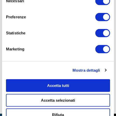
Necessari
del
pronta
consenso
Importo Liquidato:
Preferenze
0
Statistiche
Pagina aggiornata il 04/08/2020
Marketing
Mostra dettagli
Accetta tutti
Accetta selezionati
Rifiuta