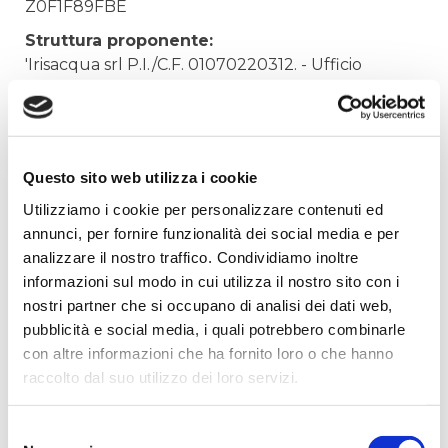
Z0F1F89FBE
Struttura proponente:
'Irisacqua srl P.I./C.F. 01070220312. - Ufficio
Tecnico
Oggetto:
FORNITURA GIUNTI SMONTAGGIO
Questo sito web utilizza i cookie
Elenco operatori invitati:
Utilizziamo i cookie per personalizzare contenuti ed
Codice Fiscale:
annunci, per fornire funzionalità dei social media e per
Procedura di scelta:
analizzare il nostro traffico. Condividiamo inoltre
Affidamento ai sensi del Regolamento Generale
informazioni sul modo in cui utilizza il nostro sito con i
Aziendale per Lavori Servizi e Forniture
nostri partner che si occupano di analisi dei dati web,
pubblicità e social media, i quali potrebbero combinarle
Aggiudicatario Nome:
con altre informazioni che ha fornito loro o che hanno
GEATTI ARNALDO SPA - cod. fisc. 01384420301
raccolto dal suo utilizzo dei loro servizi.
Importo Aggiudicazione:
1638,0000
Selezione
Tempi di completamento: