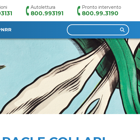
ioni
Autolettura
Pronto intervento
3131
800.993191
800.99.3190
Ricerca
PNRR
per: