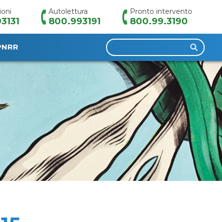
ioni
Autolettura
Pronto intervento
3131
800.993191
800.99.3190
Ricerca
PNRR
per: