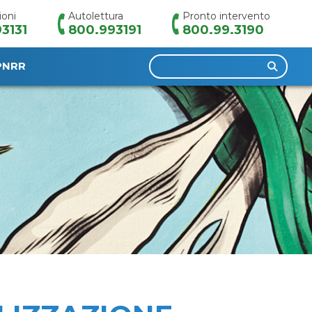
ioni
Autolettura
Pronto intervento
3131
800.993191
800.99.3190
Ricerca
PNRR
per: