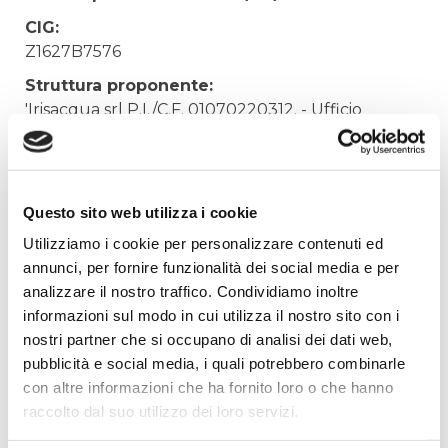
CIG:
Z1627B7576
Struttura proponente:
'Irisacqua srl P.I./C.F. 01070220312. - Ufficio
Tecnico
Oggetto:
FORNITURA BORRACCE IN ALLUMINIO
Questo sito web utilizza i cookie
Elenco operatori invitati:
Utilizziamo i cookie per personalizzare contenuti ed
Codice Fiscale:
annunci, per fornire funzionalità dei social media e per
analizzare il nostro traffico. Condividiamo inoltre
Procedura di scelta:
informazioni sul modo in cui utilizza il nostro sito con i
Affidamento ai sensi del Regolamento Generale
nostri partner che si occupano di analisi dei dati web,
Aziendale per Lavori Servizi e Forniture
pubblicità e social media, i quali potrebbero combinarle
Aggiudicatario Nome:
con altre informazioni che ha fornito loro o che hanno
POLIRECLAM SNC di Tomba & C. - cod. fisc.
raccolto dal suo utilizzo dei loro servizi.
00171290307