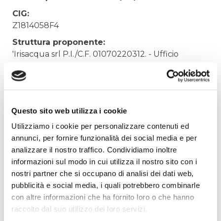
CIG:
Z1814058F4
Struttura proponente:
'Irisacqua srl P.I./C.F. 01070220312. - Ufficio
Tecnico
Oggetto:
FORNITURA SARACINESCHE PER MAGAZZINO
RONCHI
Questo sito web utilizza i cookie
Elenco operatori invitati:
Utilizziamo i cookie per personalizzare contenuti ed
annunci, per fornire funzionalità dei social media e per
Codice Fiscale:
analizzare il nostro traffico. Condividiamo inoltre
Procedura di scelta:
informazioni sul modo in cui utilizza il nostro sito con i
Affidamento ai sensi del Regolamento Generale
nostri partner che si occupano di analisi dei dati web,
Aziendale per Lavori Servizi e Forniture (art.238,
pubblicità e social media, i quali potrebbero combinarle
comma 7 d.lgs. 163/2006)
con altre informazioni che ha fornito loro o che hanno
Aggiudicatario Nome:
raccolto dal suo utilizzo dei loro servizi.
GEATTI ARNALDO SRL - cod. fisc. 01384420301