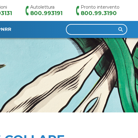
ioni
Autolettura
Pronto intervento
3131
800.993191
800.99.3190
Ricerca
PNRR
per: