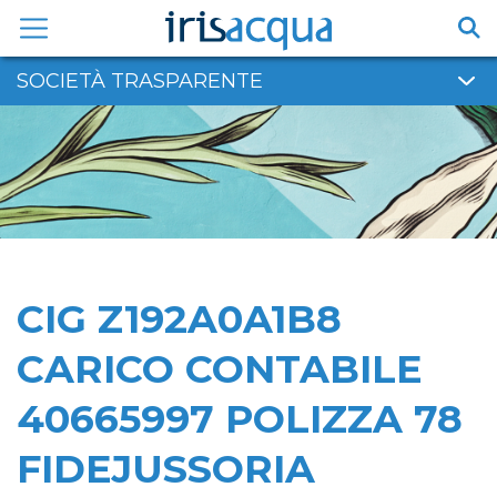
Vai
al
contenuto
SOCIETÀ TRASPARENTE
CIG Z192A0A1B8
CARICO CONTABILE
40665997 POLIZZA 78
FIDEJUSSORIA