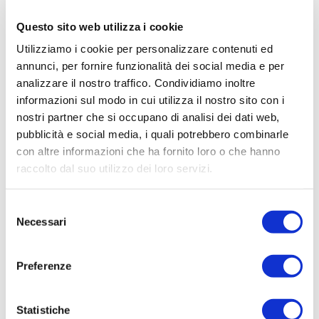
CIG:
Questo sito web utilizza i cookie
Z192A0A1B8
Utilizziamo i cookie per personalizzare contenuti ed
Struttura proponente:
annunci, per fornire funzionalità dei social media e per
'Irisacqua srl P.I./C.F. 01070220312. - Ufficio
analizzare il nostro traffico. Condividiamo inoltre
Tecnico
informazioni sul modo in cui utilizza il nostro sito con i
nostri partner che si occupano di analisi dei dati web,
Oggetto:
pubblicità e social media, i quali potrebbero combinarle
CIG Z192A0A1B8 CARICO CONTABILE 40665997
con altre informazioni che ha fornito loro o che hanno
POLIZZA 78 FIDEJUSSORIA 1977025 FVG
raccolto dal suo utilizzo dei loro servizi.
STRADE - EMESSA IL 25/06/2012 - MASSIMALE
GARANTITO 10.000,00 ? 1447/19 - PROROGHE
ANNUALI - PERIODO 25/06/2019 - 25/06/2020 -
Selezione
Necessari
TOTALE ORDINE EURO 100,00
del
consenso
Elenco operatori invitati:
Preferenze
Codice Fiscale:
Procedura di scelta:
Statistiche
Affidamento ai sensi del Regolamento Generale