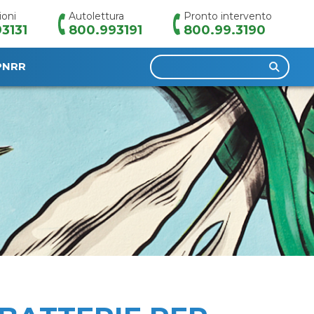
ioni
Autolettura
Pronto intervento
3131
800.993191
800.99.3190
Ricerca
PNRR
per: