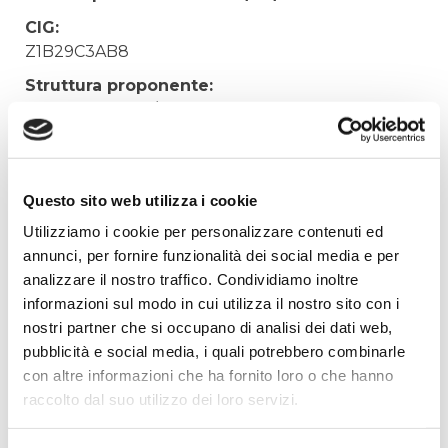
CIG:
Z1B29C3AB8
Struttura proponente:
'Irisacqua srl P.I./C.F. 01070220312. - Ufficio
Tecnico
Oggetto:
FORNITURA MATERIALE ELETTRICO
Questo sito web utilizza i cookie
Elenco operatori invitati:
Utilizziamo i cookie per personalizzare contenuti ed
annunci, per fornire funzionalità dei social media e per
Codice Fiscale:
analizzare il nostro traffico. Condividiamo inoltre
Procedura di scelta:
informazioni sul modo in cui utilizza il nostro sito con i
Affidamento ai sensi del Regolamento Generale
nostri partner che si occupano di analisi dei dati web,
Aziendale per Lavori Servizi e Forniture
pubblicità e social media, i quali potrebbero combinarle
Aggiudicatario Nome:
con altre informazioni che ha fornito loro o che hanno
MARCHIOL SPA - cod. fisc. 01176110268
raccolto dal suo utilizzo dei loro servizi.
Importo Aggiudicazione: