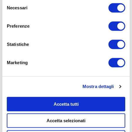
Selezione
8000,0000
Necessari
del
Tempi di completamento:
consenso
pronta
Preferenze
Importo Liquidato:
0
Statistiche
Pagina aggiornata il 04/08/2020
Marketing
Mostra dettagli
Accetta tutti
Accetta selezionati