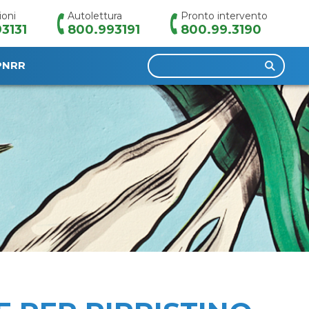
ioni
Autolettura
Pronto intervento
3131
800.993191
800.99.3190
Ricerca
PNRR
per: