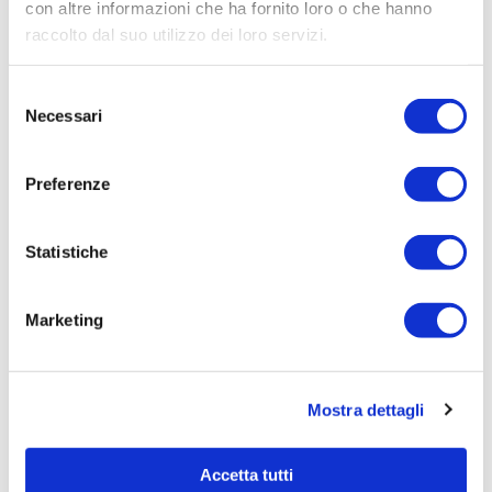
con altre informazioni che ha fornito loro o che hanno
Procedura di scelta:
raccolto dal suo utilizzo dei loro servizi.
Affidamento ai sensi del Regolamento Generale
Aziendale per Lavori Servizi e Forniture
Selezione
Necessari
del
Aggiudicatario Nome:
consenso
GPG SRL - cod. fisc. 04112240272
Preferenze
Importo Aggiudicazione:
342,00
Tempi di completamento:
Statistiche
pronta
Importo Liquidato:
Marketing
Pagina aggiornata il 02/05/2023
Mostra dettagli
Accetta tutti