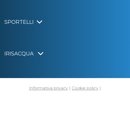
SPORTELLI
IRISACQUA
Informativa privacy
|
Cookie policy
|
Dichiarazione di accessibilità
Note legali
|
Sitemap
|
Digital agency:
Alea.pro
C.F. e P.IVA 01070220312
Capitale Sociale € 20.000.000,00 i.v.