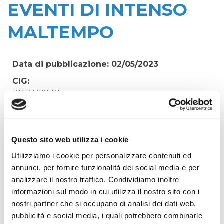
EVENTI DI INTENSO
MALTEMPO
Data di pubblicazione: 02/05/2023
CIG:
Z1F3AF9E71
Struttura proponente:
Irisacqua srl P.I./C.F. 01070220312. - Ufficio
Tecnico
Questo sito web utilizza i cookie
Oggetto:
Utilizziamo i cookie per personalizzare contenuti ed
PRESIDIO PRESSO SOLLEVAMENTO VIA
annunci, per fornire funzionalità dei social media e per
PROVVEDITORI A GRADO DURANTE EVENTI DI
analizzare il nostro traffico. Condividiamo inoltre
INTENSO MALTEMPO
informazioni sul modo in cui utilizza il nostro sito con i
nostri partner che si occupano di analisi dei dati web,
Elenco operatori invitati:
pubblicità e social media, i quali potrebbero combinarle
Codice Fiscale: