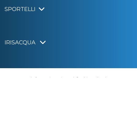
SPORTELLI
IRISACQUA
Informativa privacy
|
Cookie policy
|
Dichiarazione di accessibilità
Note legali
|
Sitemap
|
Digital agency:
Alea.pro
C.F. e P.IVA 01070220312
Capitale Sociale € 20.000.000,00 i.v.
Rag. Imprese di Gorizia n. 01070220312