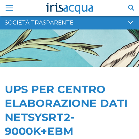
Vai
al
contenuto
SOCIETÀ TRASPARENTE
UPS PER CENTRO
ELABORAZIONE DATI
NETSYSRT2-
9000K+EBM