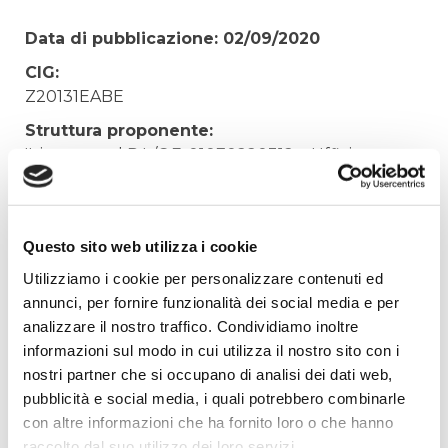
Data di pubblicazione: 02/09/2020
CIG:
Z20131EABE
Struttura proponente:
'Irisacqua srl P.I./C.F. 01070220312. - Ufficio
Tecnico
Oggetto:
UPS PER CENTRO ELABORAZIONE DATI
Questo sito web utilizza i cookie
NETSYSRT2-9000K+EBM
Utilizziamo i cookie per personalizzare contenuti ed
Elenco operatori invitati:
annunci, per fornire funzionalità dei social media e per
analizzare il nostro traffico. Condividiamo inoltre
Codice Fiscale:
informazioni sul modo in cui utilizza il nostro sito con i
Procedura di scelta:
nostri partner che si occupano di analisi dei dati web,
Affidamento ai sensi del Regolamento Generale
pubblicità e social media, i quali potrebbero combinarle
Aziendale per Lavori Servizi e Forniture (art.238,
con altre informazioni che ha fornito loro o che hanno
comma 7 d.lgs. 163/2006)
raccolto dal suo utilizzo dei loro servizi.