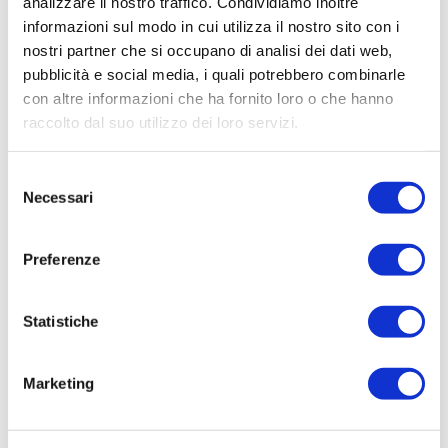
analizzare il nostro traffico. Condividiamo inoltre
FATTURA 2106009 - RINNOVO III ANNO 2019 -
informazioni sul modo in cui utilizza il nostro sito con i
ABBONAMENTO MAGGIOLI SPA - PERIODO
nostri partner che si occupano di analisi dei dati web,
2017-2018-2019 - PUBLIC-UTILITIES ON-LINE
pubblicità e social media, i quali potrebbero combinarle
(CONTRATTO TRIENNALE)
con altre informazioni che ha fornito loro o che hanno
Elenco operatori invitati:
raccolto dal suo utilizzo dei loro servizi.
Codice Fiscale:
Selezione
Procedura di scelta:
Necessari
del
Affidamento ai sensi del Regolamento Generale
consenso
Aziendale per Lavori Servizi e Forniture
Preferenze
Aggiudicatario Nome:
MAGGIOLI SPA - cod. fisc. 06188330150
Statistiche
Importo Aggiudicazione:
200,0000
Marketing
Tempi di completamento:
pronta
Importo Liquidato: