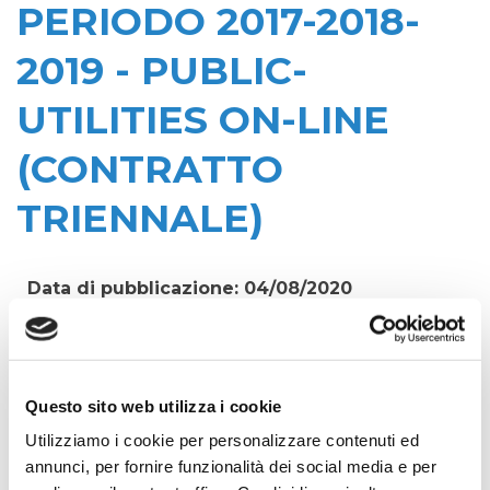
PERIODO 2017-2018-
2019 - PUBLIC-
UTILITIES ON-LINE
(CONTRATTO
TRIENNALE)
Data di pubblicazione: 04/08/2020
CIG:
Z202761699
Struttura proponente:
Questo sito web utilizza i cookie
'Irisacqua srl P.I./C.F. 01070220312. - Ufficio
Utilizziamo i cookie per personalizzare contenuti ed
Tecnico
annunci, per fornire funzionalità dei social media e per
Oggetto: