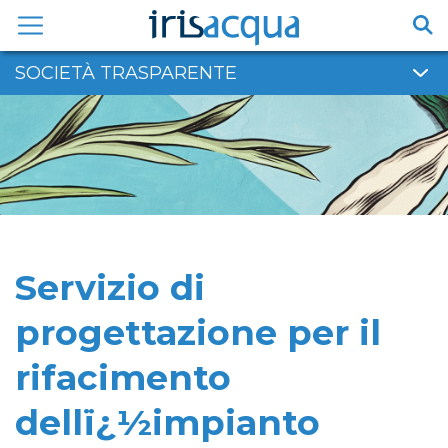
Vai
al
contenuto
SOCIETÀ TRASPARENTE
Servizio di
progettazione per il
rifacimento
dellï¿½impianto