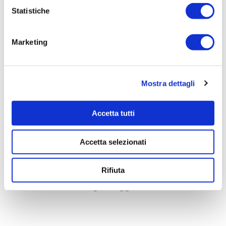
Procedura di scelta:
Statistiche
Affidamento ai sensi del Regolamento Generale
Aziendale per Lavori Servizi e Forniture
Marketing
Aggiudicatario Nome:
per.ind.BENVENUTO STEFANO - cod. fisc.
BNVSFN89M28G914P
Mostra dettagli
Importo Aggiudicazione:
4720
Accetta tutti
Tempi di completamento:
pronta
Accetta selezionati
Importo Liquidato:
0
Rifiuta
Pagina aggiornata il 04/08/2020