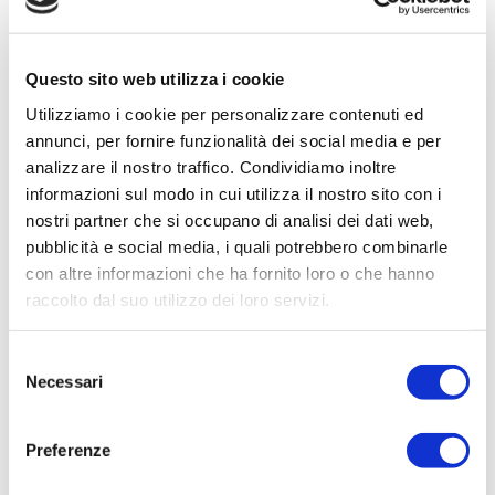
Data di pubblicazione: 04/08/2020
Questo sito web utilizza i cookie
CIG:
Z202D2271B
Utilizziamo i cookie per personalizzare contenuti ed
annunci, per fornire funzionalità dei social media e per
Struttura proponente:
analizzare il nostro traffico. Condividiamo inoltre
'Irisacqua srl P.I./C.F. 01070220312. - Ufficio
informazioni sul modo in cui utilizza il nostro sito con i
Tecnico
nostri partner che si occupano di analisi dei dati web,
Oggetto:
pubblicità e social media, i quali potrebbero combinarle
Servizio di progettazione per il rifacimento
con altre informazioni che ha fornito loro o che hanno
dellï¿½impianto elettrico di potenza e
raccolto dal suo utilizzo dei loro servizi.
automazione e la sostituzione del trasformatore e
della sua protezione di media tensione di un
Selezione
sollevamento dellï¿½acquedotto nel Comune di
Necessari
del
Ronchi dei Legionari (GO)
consenso
Elenco operatori invitati:
Preferenze
Codice Fiscale: