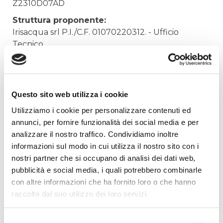
Z2310D07AD
Struttura proponente:
Irisacqua srl P.I./C.F. 01070220312. - Ufficio
Tecnico
Oggetto:
Modulo batterie per UPS SMT2200RMI2U
Elenco operatori invitati:
Questo sito web utilizza i cookie
Codice Fiscale:
Utilizziamo i cookie per personalizzare contenuti ed
annunci, per fornire funzionalità dei social media e per
Procedura di scelta:
analizzare il nostro traffico. Condividiamo inoltre
Affidamento ai sensi del Regolamento Generale
informazioni sul modo in cui utilizza il nostro sito con i
Aziendale per Lavori Servizi e Forniture (art.238,
nostri partner che si occupano di analisi dei dati web,
comma 7 d.lgs. 163/2006)
pubblicità e social media, i quali potrebbero combinarle
Aggiudicatario Nome:
con altre informazioni che ha fornito loro o che hanno
ATES INFORMATICA S.R.L. - cod. fisc. 01191170933
raccolto dal suo utilizzo dei loro servizi.
Importo Aggiudicazione:
295,0000
Selezione