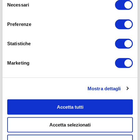
Necessari
del
Tempi di completamento:
consenso
pronta consegna
Preferenze
Importo Liquidato:
0
Statistiche
Pagina aggiornata il 02/09/2020
Marketing
Mostra dettagli
Accetta tutti
Accetta selezionati