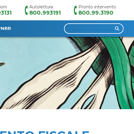
ioni
Autolettura
Pronto intervento
3131
800.993191
800.99.3190
Ricerca
PNRR
per: