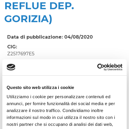
REFLUE DEP.
GORIZIA)
Data di pubblicazione: 04/08/2020
CIG:
Z2517697E5
Struttura proponente:
'Irisacqua srl P.I./C.F. 01070220312. - Ufficio
Tecnico
Oggetto:
Questo sito web utilizza i cookie
ACQUISTO FRIGORIFERO PER LA
Utilizziamo i cookie per personalizzare contenuti ed
DEPURAZIONE (CAMPIONI ACQUE REFLUE DEP.
annunci, per fornire funzionalità dei social media e per
GORIZIA)
analizzare il nostro traffico. Condividiamo inoltre
informazioni sul modo in cui utilizza il nostro sito con i
Elenco operatori invitati:
nostri partner che si occupano di analisi dei dati web,
Codice Fiscale: