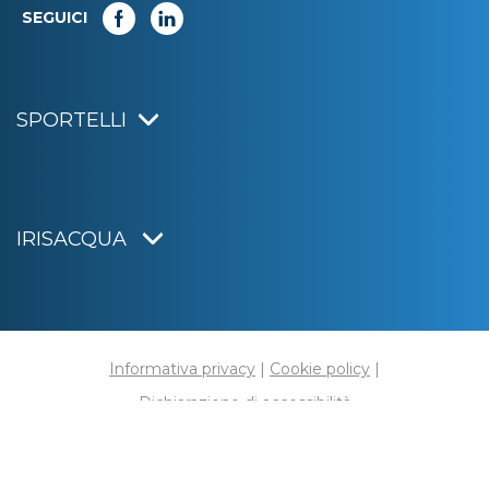
SEGUICI
SPORTELLI
IRISACQUA
Informativa privacy
|
Cookie policy
|
Dichiarazione di accessibilità
Note legali
|
Sitemap
|
Digital agency:
Alea.pro
C.F. e P.IVA 01070220312