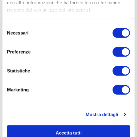
Affidamento ai sensi del Regolamento Generale
con altre informazioni che ha fornito loro o che hanno
Aziendale per Lavori Servizi e Forniture
raccolto dal suo utilizzo dei loro servizi.
Aggiudicatario Nome:
Selezione
SNF ITALIA S.R.L. SOCIO UNICO - cod. fisc.
Necessari
del
07269900580
consenso
Importo Aggiudicazione:
Preferenze
3.990,00
Tempi di completamento:
PRONTA
Statistiche
Importo Liquidato:
0
Marketing
Pagina aggiornata il 24/05/2021
Mostra dettagli
Accetta tutti