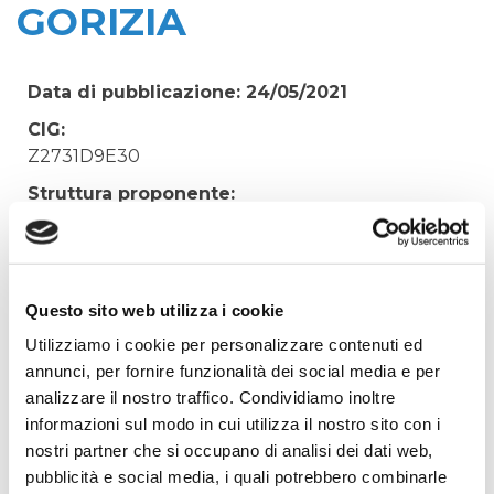
GORIZIA
Data di pubblicazione: 24/05/2021
CIG:
Z2731D9E30
Struttura proponente:
'Irisacqua srl P.I./C.F. 01070220312. - Ufficio
Tecnico
Oggetto:
FORNITURA URGENTE POLIELETTROLITA PER
Questo sito web utilizza i cookie
DISIDRATAZIONE FANGHI DEPURATORE
Utilizziamo i cookie per personalizzare contenuti ed
GORIZIA
annunci, per fornire funzionalità dei social media e per
analizzare il nostro traffico. Condividiamo inoltre
Elenco operatori invitati:
informazioni sul modo in cui utilizza il nostro sito con i
Codice Fiscale:
nostri partner che si occupano di analisi dei dati web,
Procedura di scelta:
pubblicità e social media, i quali potrebbero combinarle