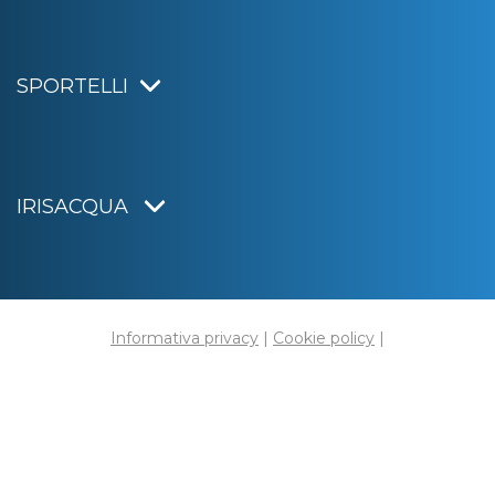
SPORTELLI
IRISACQUA
Informativa privacy
|
Cookie policy
|
Dichiarazione di accessibilità
Note legali
|
Sitemap
|
Digital agency:
Alea.pro
C.F. e P.IVA 01070220312
Capitale Sociale € 20.000.000,00 i.v.