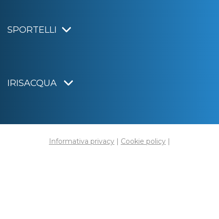
SPORTELLI
IRISACQUA
Informativa privacy
|
Cookie policy
|
Dichiarazione di accessibilità
Note legali
|
Sitemap
|
Digital agency:
Alea.pro
C.F. e P.IVA 01070220312
Capitale Sociale € 20.000.000,00 i.v.
Rag. Imprese di Gorizia n. 01070220312