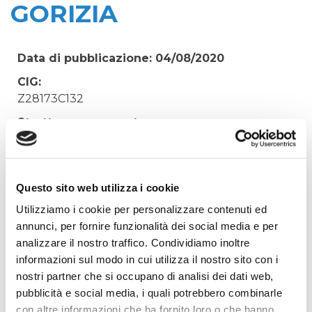
GORIZIA
Data di pubblicazione: 04/08/2020
CIG:
Z28173C132
Struttura proponente:
'Irisacqua srl P.I./C.F. 01070220312. - Ufficio
Tecnico
Oggetto:
Questo sito web utilizza i cookie
FORNITURA GIUNTI E MATERIALE
Utilizziamo i cookie per personalizzare contenuti ed
ELETTROSALDABILE, PER MAGAZZINO GORIZIA
annunci, per fornire funzionalità dei social media e per
Elenco operatori invitati:
analizzare il nostro traffico. Condividiamo inoltre
informazioni sul modo in cui utilizza il nostro sito con i
Codice Fiscale:
nostri partner che si occupano di analisi dei dati web,
Procedura di scelta:
pubblicità e social media, i quali potrebbero combinarle
Affidamento ai sensi del Regolamento Generale
con altre informazioni che ha fornito loro o che hanno