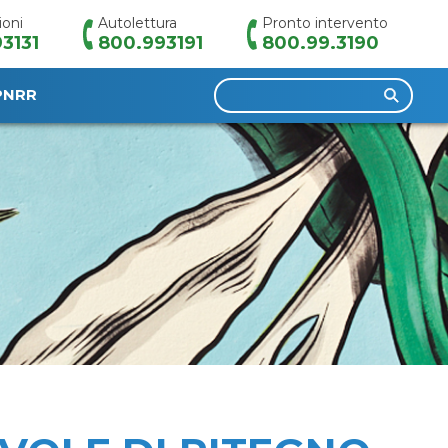
ioni
Autolettura
Pronto intervento
3131
800.993191
800.99.3190
Ricerca
PNRR
per: