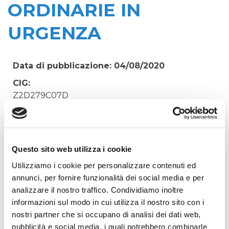
ORDINARIE IN
URGENZA
Data di pubblicazione: 04/08/2020
CIG:
Z2D279C07D
Struttura proponente:
'Irisacqua srl P.I./C.F. 01070220312. - Ufficio
Tecnico
Questo sito web utilizza i cookie
Oggetto:
Utilizziamo i cookie per personalizzare contenuti ed
LAVORI EDILI ED IDRAULICI PER ALLACCI E
annunci, per fornire funzionalità dei social media e per
MANUTENZIONI ORDINARIE IN URGENZA
analizzare il nostro traffico. Condividiamo inoltre
Elenco operatori invitati:
informazioni sul modo in cui utilizza il nostro sito con i
Codice Fiscale:
nostri partner che si occupano di analisi dei dati web,
pubblicità e social media, i quali potrebbero combinarle