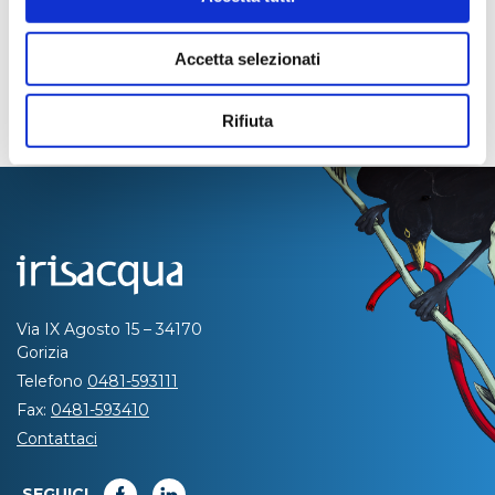
Accetta selezionati
Rifiuta
Via IX Agosto 15 – 34170
Gorizia
Telefono
0481-593111
Fax:
0481-593410
Contattaci
SEGUICI