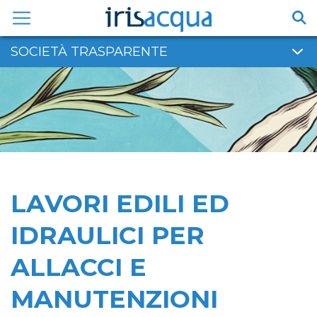
Vai
al
contenuto
SOCIETÀ TRASPARENTE
LAVORI EDILI ED
IDRAULICI PER
ALLACCI E
MANUTENZIONI