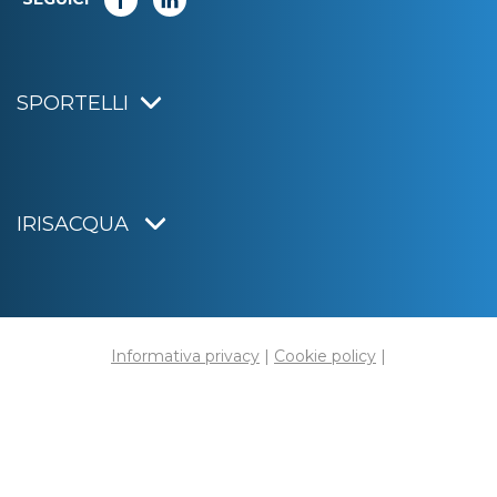
SPORTELLI
IRISACQUA
Informativa privacy
|
Cookie policy
|
Dichiarazione di accessibilità
Note legali
|
Sitemap
|
Digital agency:
Alea.pro
C.F. e P.IVA 01070220312
Capitale Sociale € 20.000.000,00 i.v.