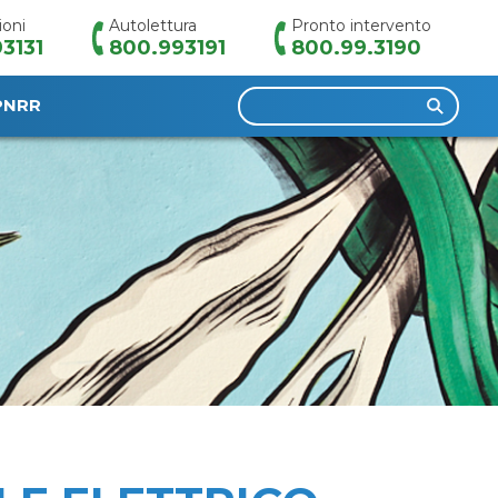
ioni
Autolettura
Pronto intervento
3131
800.993191
800.99.3190
Ricerca
PNRR
per: