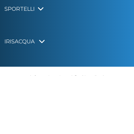
SPORTELLI
IRISACQUA
Informativa privacy
|
Cookie policy
|
Dichiarazione di accessibilità
Note legali
|
Sitemap
|
Digital agency:
Alea.pro
C.F. e P.IVA 01070220312
Capitale Sociale € 20.000.000,00 i.v.
Rag. Imprese di Gorizia n. 01070220312