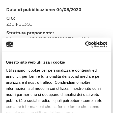
Data di pubblicazione: 04/08/2020
CIG:
Z301FBC3CC
Struttura proponente:
'Irisacqua srl P.I./C.F. 01070220312. - Ufficio
Tecnico
Oggetto:
RICERCA PERDITE GORIZIA DISTRETTO SAN
Questo sito web utilizza i cookie
ROCCO - SANT'ANNA
Utilizziamo i cookie per personalizzare contenuti ed
Elenco operatori invitati:
annunci, per fornire funzionalità dei social media e per
analizzare il nostro traffico. Condividiamo inoltre
Codice Fiscale:
informazioni sul modo in cui utilizza il nostro sito con i
Procedura di scelta:
nostri partner che si occupano di analisi dei dati web,
Affidamento ai sensi del Regolamento Generale
pubblicità e social media, i quali potrebbero combinarle
Aziendale per Lavori Servizi e Forniture
con altre informazioni che ha fornito loro o che hanno
Aggiudicatario Nome:
raccolto dal suo utilizzo dei loro servizi.